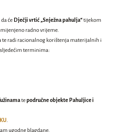
a da će
Dječji vrtić „Snježna pahulja“
tijekom
izmijenjeno radno vrijeme.
te radi racionalnog korištenja materijalnih i
 sljedećim terminima:
 Fužinama
te
područne objekte Pahuljice i
NKU
.
 vam ugodne blagdane.