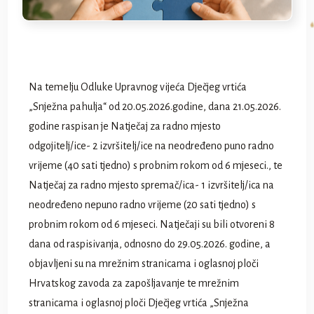
Na temelju Odluke Upravnog vijeća Dječjeg vrtića
„Snježna pahulja“ od 20.05.2026.godine, dana 21.05.2026.
godine raspisan je Natječaj za radno mjesto
odgojitelj/ice- 2 izvršitelj/ice na neodređeno puno radno
vrijeme (40 sati tjedno) s probnim rokom od 6 mjeseci., te
Natječaj za radno mjesto spremač/ica- 1 izvršitelj/ica na
neodređeno nepuno radno vrijeme (20 sati tjedno) s
probnim rokom od 6 mjeseci. Natječaji su bili otvoreni 8
dana od raspisivanja, odnosno do 29.05.2026. godine, a
objavljeni su na mrežnim stranicama i oglasnoj ploči
Hrvatskog zavoda za zapošljavanje te mrežnim
stranicama i oglasnoj ploči Dječjeg vrtića „Snježna