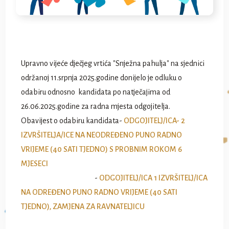
Upravno vijeće dječjeg vrtića "Snježna pahulja" na sjednici
održanoj 11.srpnja 2025.godine donijelo je odluku o
odabiru odnosno kandidata po natječajima od
26.06.2025.godine za radna mjesta odgojitelja.
Obavijest o odabiru kandidata-
ODGOJITELJ/ICA- 2
IZVRŠITELJA/ICE NA NEODREĐENO PUNO RADNO
VRIJEME (40 SATI TJEDNO) S PROBNIM ROKOM 6
MJESECI
-
ODGOJITELJ/ICA 1 IZVRŠITELJ/ICA
NA ODREĐENO PUNO RADNO VRIJEME (40 SATI
TJEDNO), ZAMJENA ZA RAVNATELJICU