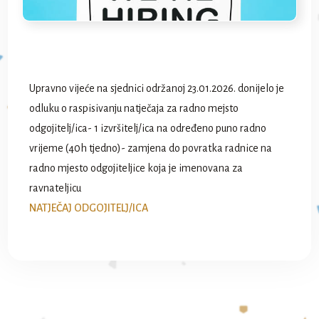
Upravno vijeće na sjednici održanoj 23.01.2026. donijelo je
odluku o raspisivanju natječaja za radno mejsto
odgojitelj/ica- 1 izvršitelj/ica na određeno puno radno
vrijeme (40h tjedno)- zamjena do povratka radnice na
radno mjesto odgojiteljice koja je imenovana za
ravnateljicu
NATJEČAJ ODGOJITELJ/ICA