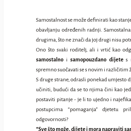
Samostalnost se može definirati kao stanje
obavljanju određenih radnji. Samostalna o
drugima, što ne znači da joj drugi nisu potre
Ono što svaki roditelj, ali i vrtić kao o
samostalno
i
samopouzdano dijete
s r
spremno suočavati se s novim i različitim
S druge strane, odrasli ponekad umjesto d
učiniti, budući da se to njima čini kao je
postaviti pitanje - je li to ujedno i najefi
postupcima “pomaganja” djetetu pri
odgovornosti?
“Sve što može, dijete i mora napraviti s