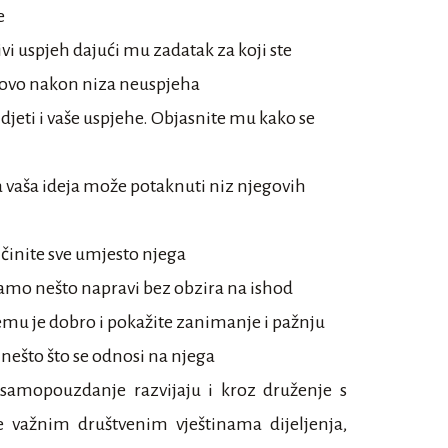
e
ivi uspjeh dajući mu zadatak za koji ste
otovo nakon niza neuspjeha
djeti i vaše uspjehe. Objasnite mu kako se
a vaša ideja može potaknuti niz njegovih
činite sve umjesto njega
 samo nešto napravi bez obzira na ishod
čemu je dobro i pokažite zanimanje i pažnju
u nešto što se odnosi na njega
 samopouzdanje razvijaju i kroz druženje s
te važnim društvenim vještinama dijeljenja,