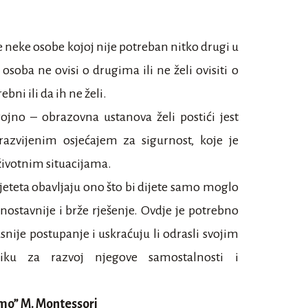
 neke osobe kojoj nije potreban nitko drugi u
soba ne ovisi o drugima ili ne želi ovisiti o
bni ili da ih ne želi.
dgojno – obrazovna ustanova želi postići jest
azvijenim osjećajem za sigurnost, koje je
 životnim situacijama.
jeteta obavljaju ono što bi dijete samo moglo
dnostavnije i brže rješenje. Ovdje je potrebno
kasnije postupanje i uskraćuju li odrasli svojim
liku za razvoj njegove samostalnosti i
amo” M. Montessori