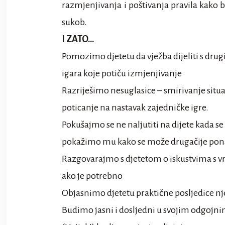
razmjenjivanja i poštivanja pravila kako 
sukob.
I ZATO…
Pomozimo djetetu da vježba dijeliti s drugim
igara koje potiču izmjenjivanje
Razriješimo nesuglasice – smirivanje situaci
poticanje na nastavak zajedničke igre.
Pokušajmo se ne naljutiti na dijete kada s
pokažimo mu kako se može drugačije ponaša
Razgovarajmo s djetetom o iskustvima s vr
ako je potrebno
Objasnimo djetetu praktične posljedice 
Budimo jasni i dosljedni u svojim odgoj