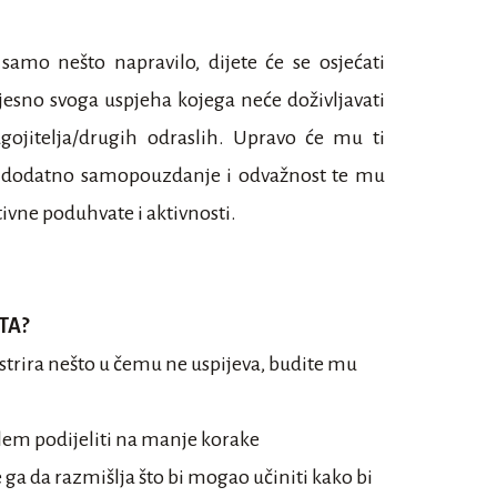
amo nešto napravilo, dijete će se osjećati
vjesno svoga uspjeha kojega neće doživljavati
gojitelja/drugih odraslih. Upravo će mu ti
iti dodatno samopouzdanje i odvažnost te mu
ativne poduhvate i aktivnosti.
TA?
strira nešto u čemu ne uspijeva, budite mu
lem podijeliti na manje korake
 ga da razmišlja što bi mogao učiniti kako bi