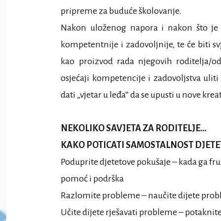
pripreme za buduće školovanje.
Nakon uloženog napora i nakon što je s
kompetentnije i zadovoljnije, te će biti s
kao proizvod rada njegovih roditelja/od
osjećaji kompetencije i zadovoljstva ul
dati „vjetar u leđa“ da se upusti u nove kre
NEKOLIKO SAVJETA ZA RODITELJE…
KAKO POTICATI SAMOSTALNOST DJETE
Poduprite djetetove pokušaje – kada ga fru
pomoć i podrška
Razlomite probleme – naučite dijete prob
Učite dijete rješavati probleme – potaknite