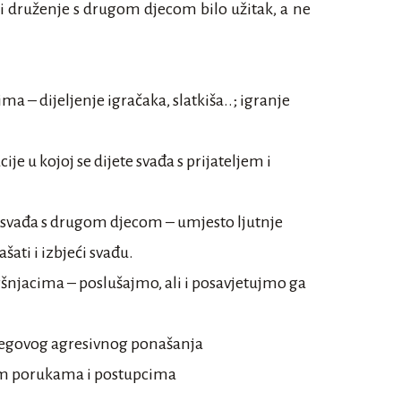
bi druženje s drugom djecom bilo užitak, a ne
a – dijeljenje igračaka, slatkiša..; igranje
je u kojoj se dijete svađa s prijateljem i
e svađa s drugom djecom – umjesto ljutnje
ti i izbjeći svađu.
šnjacima – poslušajmo, ali i posavjetujmo ga
njegovog agresivnog ponašanja
nim porukama i postupcima