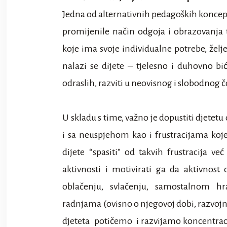
Jedna od alternativnih pedagoških koncepc
promijenile način odgoja i obrazovanja 
koje ima svoje individualne potrebe, želj
nalazi se dijete – tjelesno i duhovno bi
odraslih, razviti u neovisnog i slobodnog č
U skladu s time, važno je dopustiti djetetu
i sa neuspjehom kao i frustracijama koje
dijete “spasiti” od takvih frustracija 
aktivnosti i motivirati ga da aktivnost 
oblačenju, svlačenju, samostalnom h
radnjama (ovisno o njegovoj dobi, razvoj
djeteta potičemo i razvijamo koncentracij