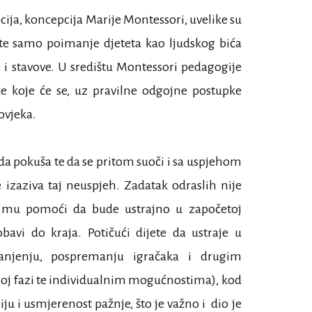
ija, koncepcija Marije Montessori, uvelike su
te samo poimanje djeteta kao ljudskog bića
e i stavove. U središtu Montessori pedagogije
će koje će se, uz pravilne odgojne postupke
ovjeka.
 da pokuša te da se pritom suoči i sa uspjehom
 izaziva taj neuspjeh. Zadatak odraslih nije
već mu pomoći da bude ustrajno u započetoj
obavi do kraja. Potičući dijete da ustraje u
ranjenju, pospremanju igračaka i drugim
noj fazi te individualnim mogućnostima), kod
u i usmjerenost pažnje, što je važno i dio je